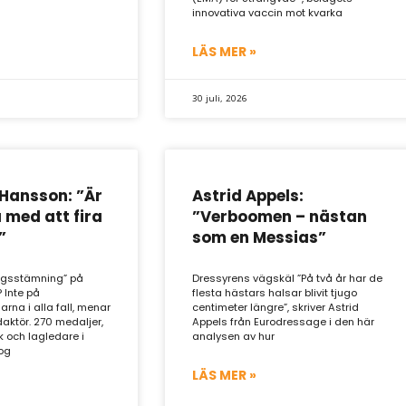
innovativa vaccin mot kvarka
LÄS MER »
30 juli, 2026
Hansson: ”Är
Astrid Appels:
a med att fira
”Verboomen – nästan
”
som en Messias”
ingsstämning” på
Dressyrens vägskäl ”På två år har de
 Inte på
flesta hästars halsar blivit tjugo
na i alla fall, menar
centimeter längre”, skriver Astrid
aktör. 270 medaljer,
Appels från Eurodressage i den här
k och lagledare i
analysen av hur
rog
LÄS MER »