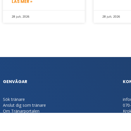
LÄS MER »
28 juli, 2026
28 juli, 2026
GENVÄGAR
KO
Sök tränare
info
Anslut dig som tränare
070
Om Tränarportalen
Kro
Kontakta oss
SOC
GDPR