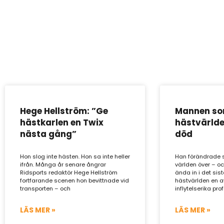
Hege Hellström: ”Ge
Mannen so
hästkarlen en Twix
hästvärlden
nästa gång”
död
Hon slog inte hästen. Hon sa inte heller
Han förändrade 
ifrån. Många år senare ångrar
världen över – o
Ridsports redaktör Hege Hellström
ända in i det sist
fortfarande scenen hon bevittnade vid
hästvärlden en a
transporten – och
inflytelserika profi
LÄS MER »
LÄS MER »