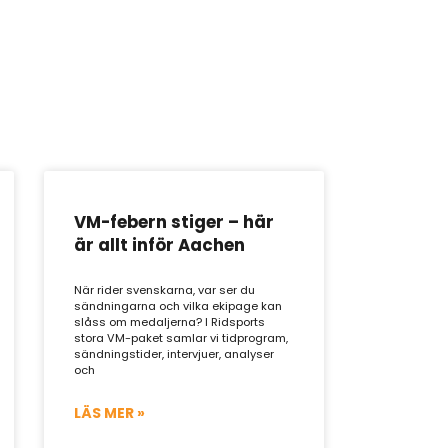
VM-febern stiger – här
är allt inför Aachen
När rider svenskarna, var ser du
sändningarna och vilka ekipage kan
slåss om medaljerna? I Ridsports
stora VM-paket samlar vi tidprogram,
sändningstider, intervjuer, analyser
och
LÄS MER »