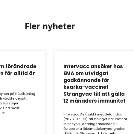
Fler nyheter
m förändrade
Intervacc ansöker hos
 för alltid är
EMA om utvidgat
godkännande för
kvarka-vaccinet
Strangvac till att gälla
synen på hästträning
ch väckte debatt
12 månaders immunitet
a. Nu sörjer
v sina mest
ler.
Intervacc AB (publ.) meddelar idag
(2026-07-30) att bolaget har lämnat
in en typ II-ändringsansökan till
Europeiska läkemedelsmyndigheten
(EMA) för Strangvac®, bolagets