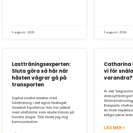
5 augusti, 2026
5 augusti, 2026
Lastträningsexperten:
Catharina 
Sluta göra så här när
vi för snål
hästen vägrar gå på
varandra?
transporten
Är det ”begravn
dressyrtävlingar?
Sophie Lindhe arbetar med
Strömsholmsdagar
hästträning i det egna företaget
Ridsports chefred
Swedish Equillence. Hon har jobbat
en finsk hejaklac
med vildhästar som skulle tränas på
blågul peruk bid
hundra dagar. ”Där lärde jag mig
kommunikation
LÄS MER »