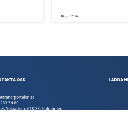
10 juli, 2026
NTAKTA OSS
LADDA N
@tranarportalen.se
-233 54 80
kek Solbacken, 618 33, Kolmården
IALA MEDIER