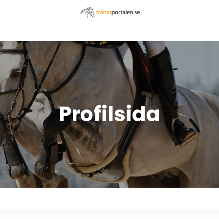
Hem
Instrumentbräda
Sök tränare
Anslut dig s