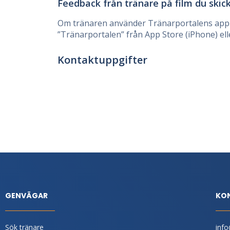
Feedback från tränare på film du skic
Om tränaren använder Tränarportalens app 
”Tränarportalen” från App Store (iPhone) ell
Kontaktuppgifter
GENVÄGAR
KO
Sök tränare
info