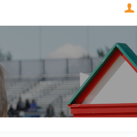
om tränare
TP-blogg
Om oss
Kontakt
Logga in