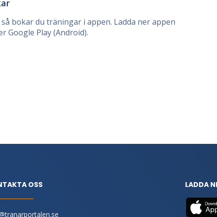
kar
så bokar du träningar i appen. Ladda ner appen
er Google Play (Android).
NTAKTA OSS
LADDA N
@tranarportalen.se