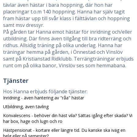
tävlar även hästar i bara hoppning, där hon har
placeringar t.o.m 140 hoppning. Hanna har själv tagit
fram hästar upp till svår klass i fälttävlan och hoppning
samt msv dressyr.
På gården tar Hanna emot hästar för inridning och/eller
utbildning. Där finns även tillgång till bra ridterräng och
ridhus. Allsidig träning på olika underlag. Hanna har
träningar hemma på gården, i Önnestad och Vinslöv
samt på Kristianstad Ridklubb. Terrängträningar erbjuds
runt om på olika banor, Vinslöv ses som hemmabana.
Tjänster
Hos Hanna erbjuds följande tjänster:
Inridning - även hantering av "råa" hästar
Utbildning, även tävling
Konvalescens - behöver din häst vila? Sättas igång efter skada? Vi
har box, hage och lugn och ro
Hästpensionat - kortare eller längre tid. Du kanske ska iväg en
helg eller på semester?