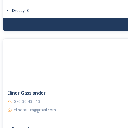
Dressyr C
Elinor Gasslander
070-30 43 413
elinor8006@gmail.com