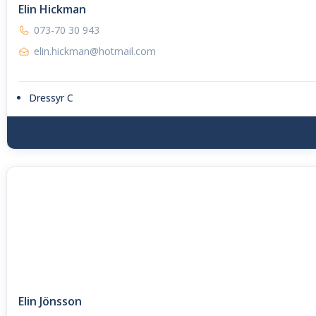
Elin Hickman
073-70 30 943
elin.hickman@hotmail.com
Dressyr C
Elin Jönsson