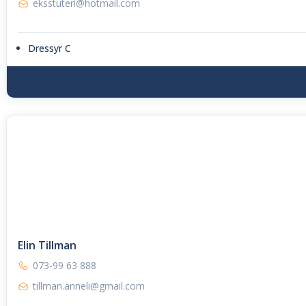
eksstuteri@hotmail.com
Dressyr C
Elin Tillman
073-99 63 888
tillman.anneli@gmail.com