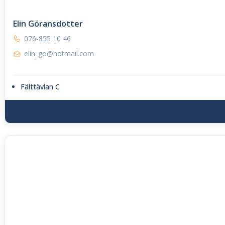
Elin Göransdotter
076-855 10 46
elin_go@hotmail.com
Fälttävlan C