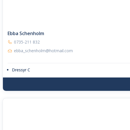
Ebba Schenholm
0735-211 832
ebba_schenholm@hotmail.com
Dressyr C