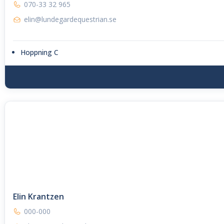
070-33 32 965
elin@lundegardequestrian.se
Hoppning C
Elin Krantzen
000-000