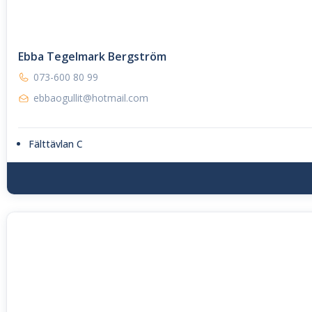
Ebba Tegelmark Bergström
073-600 80 99
ebbaogullit@hotmail.com
Fälttävlan C