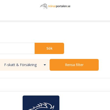
Hem
Instrumentbräda
Sök tränare
Anslut dig s
Rensa filter