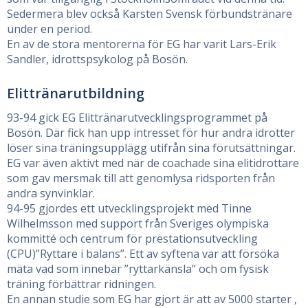
Sedermera blev också Karsten Svensk förbundstränare
under en period.
En av de stora mentorerna för EG har varit Lars-Erik
Sandler, idrottspsykolog på Bosön.
Elittränarutbildning
93-94 gick EG Elittränarutvecklingsprogrammet på
Bosön. Där fick han upp intresset för hur andra idrotter
löser sina träningsupplägg utifrån sina förutsättningar.
EG var även aktivt med när de coachade sina elitidrottare
som gav mersmak till att genomlysa ridsporten från
andra synvinklar.
94-95 gjordes ett utvecklingsprojekt med Tinne
Wilhelmsson med support från Sveriges olympiska
kommitté och centrum för prestationsutveckling
(CPU)”Ryttare i balans”. Ett av syftena var att försöka
mäta vad som innebär ”ryttarkänsla” och om fysisk
träning förbättrar ridningen.
En annan studie som EG har gjort är att av 5000 starter ,