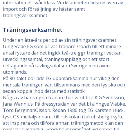
internationell svår klass. Verksamheten bestod även av
import och försäljning av hästar samt
träningsverksamhet.
Träningsverksamhet
Under en åtta-års period av sin träningsverksamhet
fungerade EG som privat-tränare /coach till ett mindre
antal ryttare där det ingick två-tre ggr träning i veckan,
utvecklingssamtal, träningsupplägg och ett stort
deltagande på tävlingsplatser i Sverige men även
utomlands.
På 90-talet började EG uppmärksamma hur viktig den
mentala träningen var, tillsammans med den fysiska och
sedan koppla ihop detta med statistik.
Några av hans egna tränare har varit bl a K G Svensson,
Jana Wannius. På dressyrsidan var det bl a Yngve Viebke,
Tord BergmanOlsson. Redan 1980 tog EG Karsten Huck,
tysk OS-medaljvinnare, till ridskolan i Jakobsberg i syfte
att inspirera och tillföra annan träningsmetodik än den
som var tillgänglig i Stockholmsområdet vid denna tid.