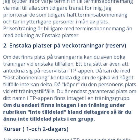
Jag bjuder inför varje termin in till terminsabonnemang
via mail till alla som tidigare tränat för mig. Jag
prioriterar de som tidigare haft terminsabonnemang
och tar in ytterligare personer i mån av plats.
Priset/träning är billigare med terminsabonnemang än
med bokning av Enstaka platser.
2. Enstaka platser på veckoträningar (reserv)
Om det finns plats på träningarna kan du även boka
träningar vid enstaka tillfällen. Ett bra sätt är även att
anteckna sig på reservlista i TP-appen. Då kan de med
"Fast abonnemang" kontakta dig om de själva vid något
tillfälle inte kan delta. Då "köper" du den personens plats
vid ett träningstillfälle. Du är endast garanterad plats om
ditt namn i TP-appen finns intaget i en träningsgrupp.
Om du endast finns intagen i en träning under
rubriken "Inte tilldelad" bland deltagare så är du
ännu inte tilldelad plats i en grupp.
Kurser ( 1-och 2-dagars)