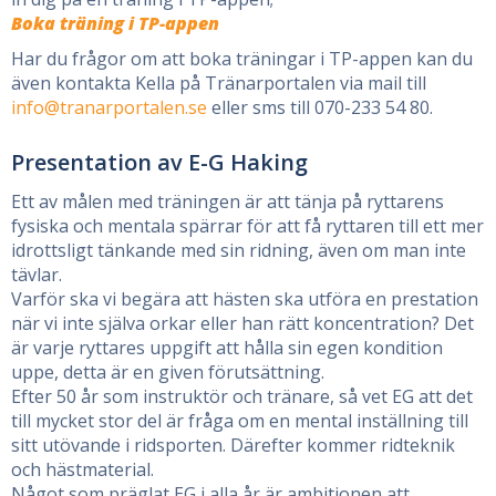
Boka träning i TP-appen
Har du frågor om att boka träningar i TP-appen kan du
även kontakta Kella på Tränarportalen via mail till
info@tranarportalen.se
eller sms till 070-233 54 80.
Presentation av E-G Haking
Ett av målen med träningen är att tänja på ryttarens
fysiska och mentala spärrar för att få ryttaren till ett mer
idrottsligt tänkande med sin ridning, även om man inte
tävlar.
Varför ska vi begära att hästen ska utföra en prestation
när vi inte själva orkar eller han rätt koncentration? Det
är varje ryttares uppgift att hålla sin egen kondition
uppe, detta är en given förutsättning.
Efter 50 år som instruktör och tränare, så vet EG att det
till mycket stor del är fråga om en mental inställning till
sitt utövande i ridsporten. Därefter kommer ridteknik
och hästmaterial.
Något som präglat EG i alla år är ambitionen att