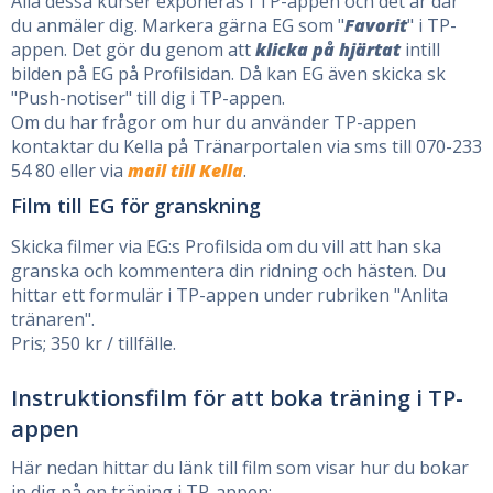
Alla dessa kurser exponeras i TP-appen och det är där
du anmäler dig. Markera gärna EG som "
Favorit
" i TP-
appen. Det gör du genom att
klicka på hjärtat
intill
bilden på EG på Profilsidan. Då kan EG även skicka sk
"Push-notiser" till dig i TP-appen.
Om du har frågor om hur du använder TP-appen
kontaktar du Kella på Tränarportalen via sms till 070-233
54 80 eller via
mail till Kella
.
Film till EG för granskning
Skicka filmer via EG:s Profilsida om du vill att han ska
granska och kommentera din ridning och hästen. Du
hittar ett formulär i TP-appen under rubriken "Anlita
tränaren".
Pris; 350 kr / tillfälle.
Instruktionsfilm för att boka träning i TP-
appen
Här nedan hittar du länk till film som visar hur du bokar
in dig på en träning i TP-appen;