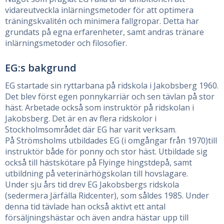
vidareutveckla inlärningsmetoder för att optimera
träningskvalitén och minimera fallgropar. Detta har
grundats på egna erfarenheter, samt andras tränare
inlärningsmetoder och filosofier.
EG:s bakgrund
EG startade sin ryttarbana på ridskola i Jakobsberg 1960.
Det blev först egen ponnykarriär och sen tävlan på stor
häst. Arbetade också som instruktör på ridskolan i
Jakobsberg. Det är en av flera ridskolor i
Stockholmsområdet där EG har varit verksam.
På Strömsholms utbildades EG (i omgångar från 1970)till
instruktör både för ponny och stor häst. Utbildade sig
också till hästskötare på Flyinge hingstdepå, samt
utbildning på veterinärhögskolan till hovslagare.
Under sju års tid drev EG Jakobsbergs ridskola
(sedermera Järfälla Ridcenter), som såldes 1985. Under
denna tid tävlade han också aktivt ett antal
försäljningshästar och även andra hästar upp till